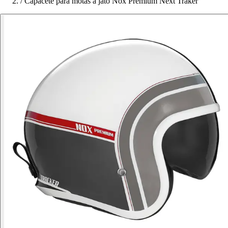
/
Capacete para motas a jato Nox Premium Next Traker