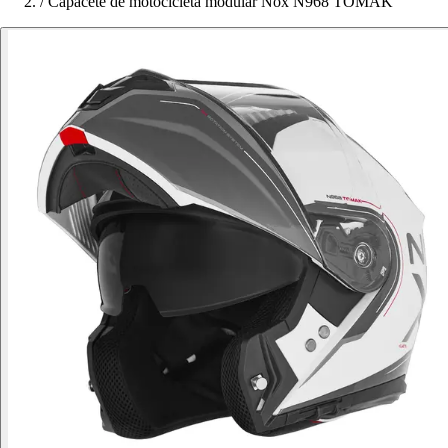
/
Capacete de motocicleta modular Nox N968 TOMAK