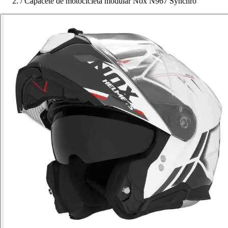
/
Capacete de motocicleta modular Nox N967 Synchro