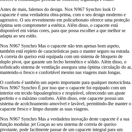
Antes de mais, falemos do design. Nox N967 Synchro look O
capacete é uma verdadeira obra-prima, com o seu design moderno e
agressivo. O seu revestimento em policarbonato oferece uma proteção
óptima sem comprometer a estética. Além disso, o capacete está
disponível em várias cores, para que possa escolher a que melhor se
adapta ao seu estilo.
Nox N967 Synchro Mas o capacete não tem apenas bom aspeto,
também está repleto de características para o manter seguro na estrada.
A correia do queixo está equipada com um sistema de bloqueio de
duplo pivot, que garante um fecho hermético e sólido. Além disso, o
sofisticado sistema de ventilação assegura uma óptima circulação do ar,
mantendo-o fresco e confortável mesmo nas viagens mais longas.
O conforto é também um aspeto importante para qualquer motociclista.
Nox N967 Synchro É por isso que o capacete foi equipado com um
interior em tecido hipoalergénico e respirável, oferecendo um ajuste
perfeito e o máximo conforto. Além disso, este capacete possui um
sistema de acolchoamento amovível e lavável, permitindo-lhe manter o
capacete fresco e limpo durante as suas viagens.
Nox N967 Synchro Mas a verdadeira inovação deste capacete é a sua
função modular. jet Graças ao seu sistema de correia de queixo
pivotante, pode facilmente passar de um capacete integral para um