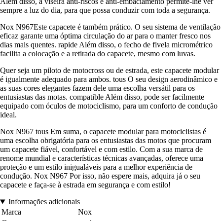
Além disso, a viseira anti-riscos e anti-embaciamento permite-lhe ver
sempre a luz do dia, para que possa conduzir com toda a segurança.
Nox N967Este capacete é também prático. O seu sistema de ventilação
eficaz garante uma óptima circulação do ar para o manter fresco nos
dias mais quentes. rapide Além disso, o fecho de fivela micrométrico
facilita a colocação e a retirada do capacete, mesmo com luvas.
Quer seja um piloto de motocross ou de estrada, este capacete modular
é igualmente adequado para ambos. tous O seu design aerodinâmico e
as suas cores elegantes fazem dele uma escolha versátil para os
entusiastas das motas. compatible Além disso, pode ser facilmente
equipado com óculos de motociclismo, para um conforto de condução
ideal.
Nox N967 tous Em suma, o capacete modular para motociclistas é
uma escolha obrigatória para os entusiastas das motos que procuram
um capacete fiável, confortável e com estilo. Com a sua marca de
renome mundial e características técnicas avançadas, oferece uma
proteção e um estilo inigualáveis para a melhor experiência de
condução. Nox N967 Por isso, não espere mais, adquira já o seu
capacete e faça-se à estrada em segurança e com estilo!
Informações adicionais
Marca
Nox