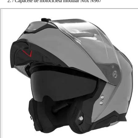
/
Capacete de motocicleta modular Nox N967