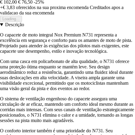
€ 102,00
€ 76,50
-25%
+€ 3,83
oferecidos na sua proxima encomenda
Creditados apos a
validacao da sua encomenda
Loading...
Descrição
O capacete de moto integral Nox Premium N731 representa a
excelência em segurança e conforto para os amantes de moto de pista.
Projetado para atender às exigências dos pilotos mais exigentes, este
capacete une desempenho, estilo e inovação tecnológica.
Com uma casca em policarbonato de alta qualidade, o N731 oferece
uma proteção ótima enquanto se mantém leve. Seu design
aerodinâmico reduz a resistência, garantindo uma fluidez ideal durante
suas deslocações em alta velocidade. A viseira ampla garante uma
visibilidade excecional, permitindo que os motociclistas mantenham
uma visão geral da pista e dos eventos ao redor.
O sistema de ventilação engenhoso do capacete assegura uma
circulação de ar eficaz, mantendo um conforto ideal mesmo durante as
corridas mais intensas. Com seus canais de ventilação estrategicamente
posicionados, o N731 elimina o calor e a umidade, tornando as longas
sessões na pista muito mais agradáveis.
O conforto interior também é uma prioridade do N731. Seu