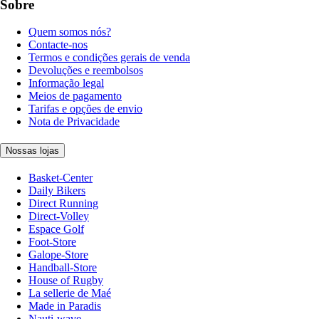
Sobre
Quem somos nós?
Contacte-nos
Termos e condições gerais de venda
Devoluções e reembolsos
Informação legal
Meios de pagamento
Tarifas e opções de envio
Nota de Privacidade
Nossas lojas
Basket-Center
Daily Bikers
Direct Running
Direct-Volley
Espace Golf
Foot-Store
Galope-Store
Handball-Store
House of Rugby
La sellerie de Maé
Made in Paradis
Nauti-wave