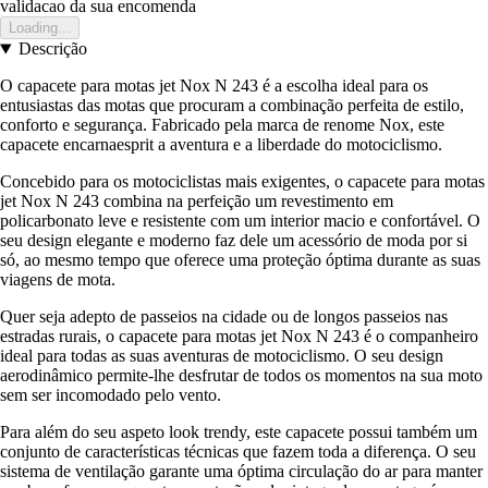
validacao da sua encomenda
Loading...
Descrição
O capacete para motas jet Nox N 243 é a escolha ideal para os
entusiastas das motas que procuram a combinação perfeita de estilo,
conforto e segurança. Fabricado pela marca de renome Nox, este
capacete encarnaesprit a aventura e a liberdade do motociclismo.
Concebido para os motociclistas mais exigentes, o capacete para motas
jet Nox N 243 combina na perfeição um revestimento em
policarbonato leve e resistente com um interior macio e confortável. O
seu design elegante e moderno faz dele um acessório de moda por si
só, ao mesmo tempo que oferece uma proteção óptima durante as suas
viagens de mota.
Quer seja adepto de passeios na cidade ou de longos passeios nas
estradas rurais, o capacete para motas jet Nox N 243 é o companheiro
ideal para todas as suas aventuras de motociclismo. O seu design
aerodinâmico permite-lhe desfrutar de todos os momentos na sua moto
sem ser incomodado pelo vento.
Para além do seu aspeto look trendy, este capacete possui também um
conjunto de características técnicas que fazem toda a diferença. O seu
sistema de ventilação garante uma óptima circulação do ar para manter