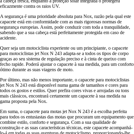
a cabeça fresca, enquanto a proteção solar integrada o protegerá
eficazmente contra os raios UV.
A segurança é uma prioridade absoluta para Nox, razão pela qual este
capacete está em conformidade com as mais rigorosas normas de
segurança europeias. Assim, pode conduzir com toda a tranquilidade,
sabendo que a sua cabeça está perfeitamente protegida em caso de
acidente.
Quer seja um motociclista experiente ou um principiante, o capacete
para motociclistas jet Nox N 243 adapta-se a todos os tipos de corpo
graças ao seu sistema de regulação preciso e à cinta de queixo com
fecho rapide. Poderá ajustar o capacete à sua medida, para um conforto
ótimo durante as suas viagens de moto.
Por último, mas não menos importante, o capacete para motociclistas
jet Nox N 243 está disponível numa gama de tamanhos e cores para
todos os gostos e estilos. Quer prefira cores vivas e arrojadas ou tons
mais clássicos, encontrará certamente um capacete à sua medida na
gama proposta pela Nox.
Em suma, o capacete para motas jet Nox N 243 é a escolha perfeita
para todos os entusiastas das motas que procuram um equipamento que
combine estilo, conforto e segurança. Com a sua qualidade de
construção e as suas características técnicas, este capacete acompanhá-
lo-á em todas as suas aventuras de motociclismo, proporcionando-lhe