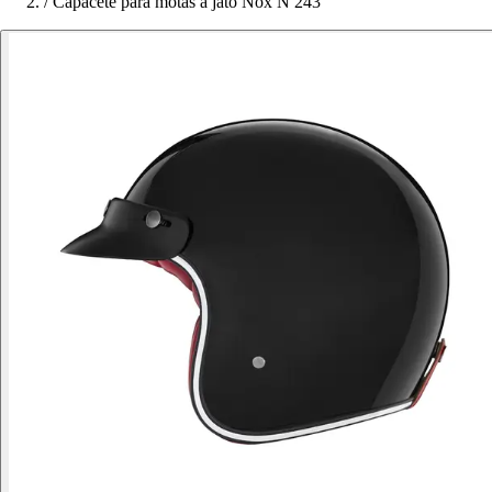
/
Capacete para motas a jato Nox N 243