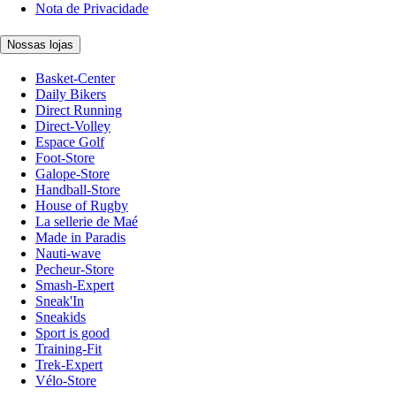
Nota de Privacidade
Nossas lojas
Basket-Center
Daily Bikers
Direct Running
Direct-Volley
Espace Golf
Foot-Store
Galope-Store
Handball-Store
House of Rugby
La sellerie de Maé
Made in Paradis
Nauti-wave
Pecheur-Store
Smash-Expert
Sneak'In
Sneakids
Sport is good
Training-Fit
Trek-Expert
Vélo-Store