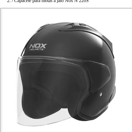
/
Capacete para motas a jato Nox N 220S