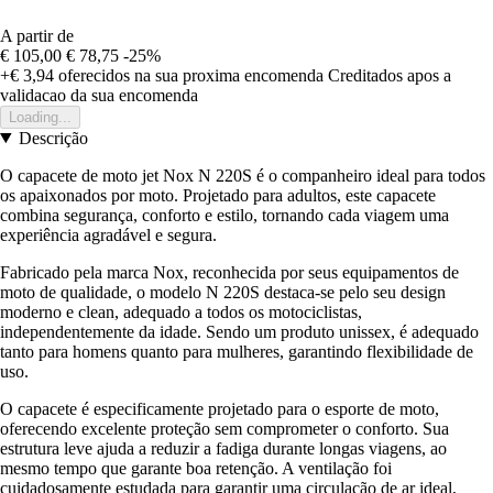
A partir de
€ 105,00
€ 78,75
-25%
+€ 3,94
oferecidos na sua proxima encomenda
Creditados apos a
validacao da sua encomenda
Loading...
Descrição
O capacete de moto jet Nox N 220S é o companheiro ideal para todos
os apaixonados por moto. Projetado para adultos, este capacete
combina segurança, conforto e estilo, tornando cada viagem uma
experiência agradável e segura.
Fabricado pela marca Nox, reconhecida por seus equipamentos de
moto de qualidade, o modelo N 220S destaca-se pelo seu design
moderno e clean, adequado a todos os motociclistas,
independentemente da idade. Sendo um produto unissex, é adequado
tanto para homens quanto para mulheres, garantindo flexibilidade de
uso.
O capacete é especificamente projetado para o esporte de moto,
oferecendo excelente proteção sem comprometer o conforto. Sua
estrutura leve ajuda a reduzir a fadiga durante longas viagens, ao
mesmo tempo que garante boa retenção. A ventilação foi
cuidadosamente estudada para garantir uma circulação de ar ideal,