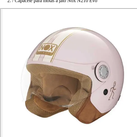
/
Capacete para motas a jato Nox N210 Evo