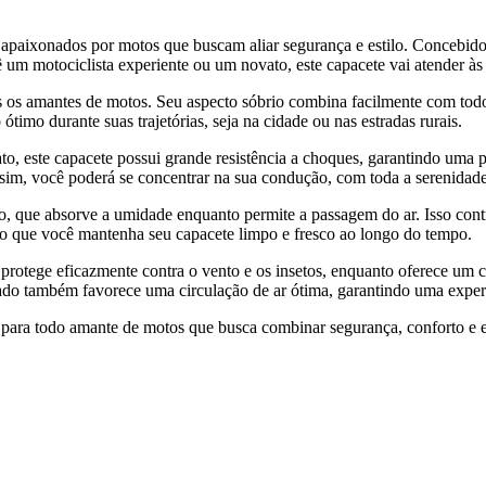
paixonados por motos que buscam aliar segurança e estilo. Concebido 
 um motociclista experiente ou um novato, este capacete vai atender às 
os os amantes de motos. Seu aspecto sóbrio combina facilmente com tod
imo durante suas trajetórias, seja na cidade ou nas estradas rurais.
, este capacete possui grande resistência a choques, garantindo uma p
ssim, você poderá se concentrar na sua condução, com toda a serenidade
 que absorve a umidade enquanto permite a passagem do ar. Isso contr
ndo que você mantenha seu capacete limpo e fresco ao longo do tempo.
 protege eficazmente contra o vento e os insetos, enquanto oferece um 
grado também favorece uma circulação de ar ótima, garantindo uma expe
para todo amante de motos que busca combinar segurança, conforto e es