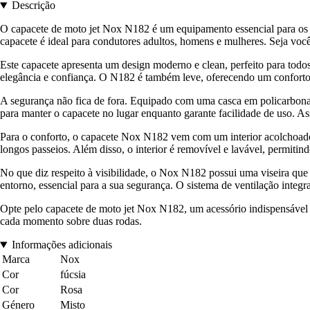
Descrição
O capacete de moto jet Nox N182 é um equipamento essencial para os a
capacete é ideal para condutores adultos, homens e mulheres. Seja você
Este capacete apresenta um design moderno e clean, perfeito para tod
elegância e confiança. O N182 é também leve, oferecendo um conforto ót
A segurança não fica de fora. Equipado com uma casca em policarbonato
para manter o capacete no lugar enquanto garante facilidade de uso. A
Para o conforto, o capacete Nox N182 vem com um interior acolchoado,
longos passeios. Além disso, o interior é removível e lavável, permiti
No que diz respeito à visibilidade, o Nox N182 possui uma viseira que
entorno, essencial para a sua segurança. O sistema de ventilação inte
Opte pelo capacete de moto jet Nox N182, um acessório indispensável 
cada momento sobre duas rodas.
Informações adicionais
Marca
Nox
Cor
fúcsia
Cor
Rosa
Género
Misto