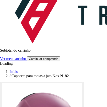
Subtotal do carrinho
Ver meu carrinho
Continuar comprando
Loading...
Início
/
Capacete para motas a jato Nox N182