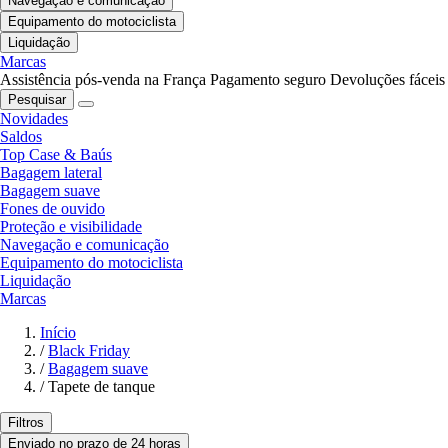
Navegação e comunicação
Equipamento do motociclista
Liquidação
Marcas
Assistência pós-venda na França
Pagamento seguro
Devoluções fáceis
Pesquisar
Novidades
Saldos
Top Case & Baús
Bagagem lateral
Bagagem suave
Fones de ouvido
Proteção e visibilidade
Navegação e comunicação
Equipamento do motociclista
Liquidação
Marcas
Início
/
Black Friday
/
Bagagem suave
/
Tapete de tanque
Filtros
Enviado no prazo de 24 horas