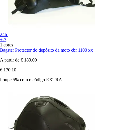
24h
+-3
1 cores
Bagster
Protector do depósito da moto cbr 1100 xx
A partir de
€ 189,00
€ 170,10
Poupe 5%
com o código
EXTRA