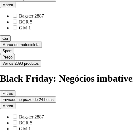
Marca
Bagster
2887
BCR
5
Givi
1
Cor
Marca de motocicleta
Sport
Preço
Ver os 2893 produtos
Black Friday: Negócios imbatívei
Filtros
Enviado no prazo de 24 horas
Marca
Bagster
2887
BCR
5
Givi
1