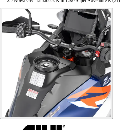
/
Noiva Givi Tanklocck Ktm 1290 Super Adventure R (21)