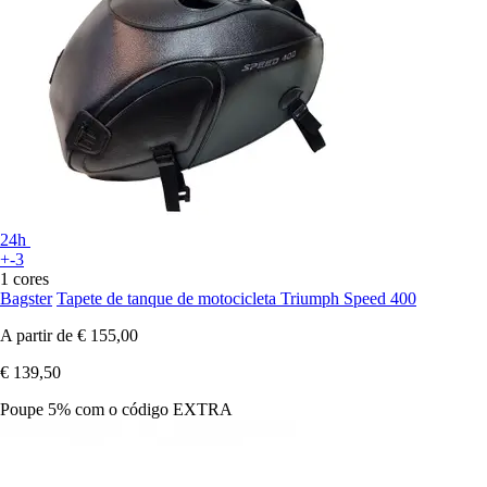
24h
+-3
1 cores
Bagster
Tapete de tanque de motocicleta Triumph Speed 400
A partir de
€ 155,00
€ 139,50
Poupe 5%
com o código
EXTRA