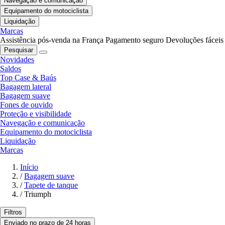
Navegação e comunicação
Equipamento do motociclista
Liquidação
Marcas
Assistência pós-venda na França
Pagamento seguro
Devoluções fáceis
Pesquisar
Novidades
Saldos
Top Case & Baús
Bagagem lateral
Bagagem suave
Fones de ouvido
Proteção e visibilidade
Navegação e comunicação
Equipamento do motociclista
Liquidação
Marcas
Início
/
Bagagem suave
/
Tapete de tanque
/
Triumph
Filtros
Enviado no prazo de 24 horas