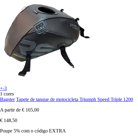
+-3
1 cores
Bagster
Tapete de tanque de motocicleta Triumph Speed Triple 1200
A partir de
€ 165,00
€ 148,50
Poupe 5%
com o código
EXTRA