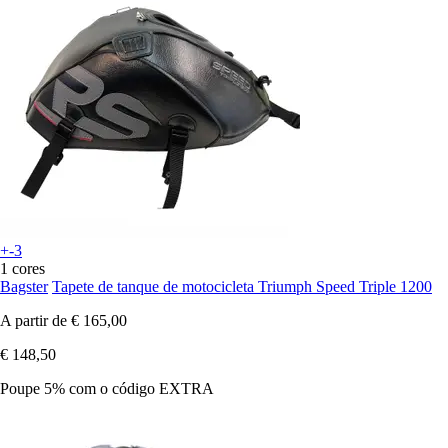
+-3
1 cores
Bagster
Tapete de tanque de motocicleta Triumph Speed Triple 1200
A partir de
€ 165,00
€ 148,50
Poupe 5%
com o código
EXTRA