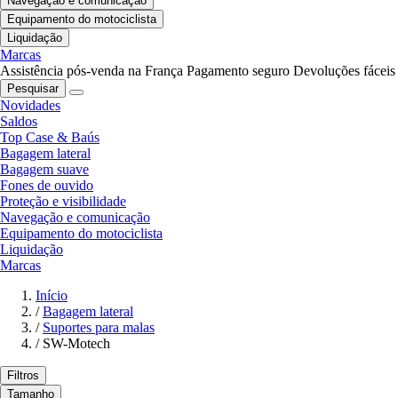
Navegação e comunicação
Equipamento do motociclista
Liquidação
Marcas
Assistência pós-venda na França
Pagamento seguro
Devoluções fáceis
Pesquisar
Novidades
Saldos
Top Case & Baús
Bagagem lateral
Bagagem suave
Fones de ouvido
Proteção e visibilidade
Navegação e comunicação
Equipamento do motociclista
Liquidação
Marcas
Início
/
Bagagem lateral
/
Suportes para malas
/
SW-Motech
Filtros
Tamanho