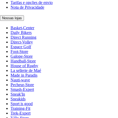
Tarifas e opções de envio
Nota de Privacidade
Nossas lojas
Basket-Center
Daily Bikers
Direct Running
Direct-Volley
Espace Golf
Foot-Store
Galope-Store
Handball-Store
House of Rugby
La sellerie de Maé
Made in Paradis
Nauti-wave
Pecheur-Store
Smash-Expert
Sneak'In
Sneakids
Sport is good
Training-Fit
Trek-Expert
Vélo-Store