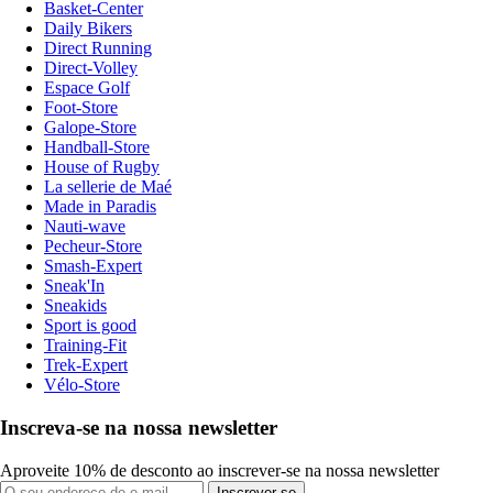
Basket-Center
Daily Bikers
Direct Running
Direct-Volley
Espace Golf
Foot-Store
Galope-Store
Handball-Store
House of Rugby
La sellerie de Maé
Made in Paradis
Nauti-wave
Pecheur-Store
Smash-Expert
Sneak'In
Sneakids
Sport is good
Training-Fit
Trek-Expert
Vélo-Store
Inscreva-se na nossa newsletter
Aproveite 10% de desconto ao inscrever-se na nossa newsletter
Inscrever-se