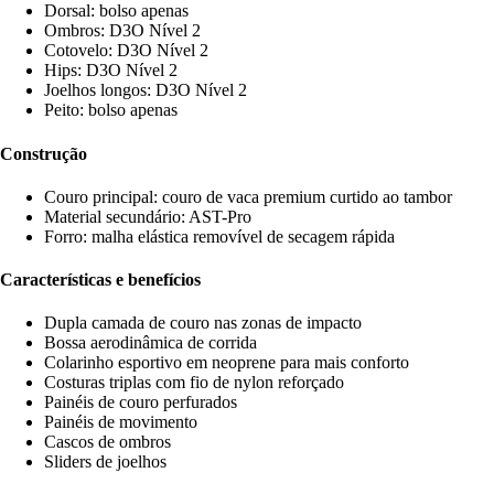
Dorsal: bolso apenas
Ombros: D3O Nível 2
Cotovelo: D3O Nível 2
Hips: D3O Nível 2
Joelhos longos: D3O Nível 2
Peito: bolso apenas
Construção
Couro principal: couro de vaca premium curtido ao tambor
Material secundário: AST-Pro
Forro: malha elástica removível de secagem rápida
Características e benefícios
Dupla camada de couro nas zonas de impacto
Bossa aerodinâmica de corrida
Colarinho esportivo em neoprene para mais conforto
Costuras triplas com fio de nylon reforçado
Painéis de couro perfurados
Painéis de movimento
Cascos de ombros
Sliders de joelhos