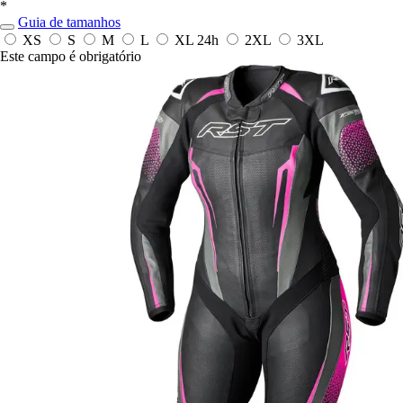
*
Guia de tamanhos
XS
S
M
L
XL
24h
2XL
3XL
Este campo é obrigatório