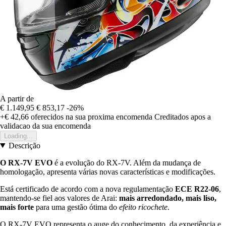
A partir de
€ 1.149,95
€ 853,17
-26%
+€ 42,66
oferecidos na sua proxima encomenda
Creditados apos a
validacao da sua encomenda
Loading...
Descrição
O RX-7V EVO
é a evolução do RX-7V. Além da mudança de
homologação, apresenta várias novas características e modificações.
Está certificado de acordo com a nova regulamentação
ECE R22-06
,
mantendo-se fiel aos valores de Arai:
mais arredondado, mais liso,
mais forte
para uma gestão ótima do
efeito ricochete
.
O RX-7V EVO representa o auge do conhecimento, da experiência e