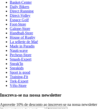
Basket-Center
Daily Bikers
Direct Running
Direct-Volley
Espace Golf
Foot-Store
Galope-Store
Handball-Store
House of Rugby
La sellerie de Maé
Made in Paradis
Nauti-wave
Pecheur-Store
Smash-Expert
Sneak'In
Sneakids
Sport is good
Training-Fit
Trek-Expert
Vélo-Store
Inscreva-se na nossa newsletter
Aproveite 10% de desconto ao inscrever-se na nossa newsletter