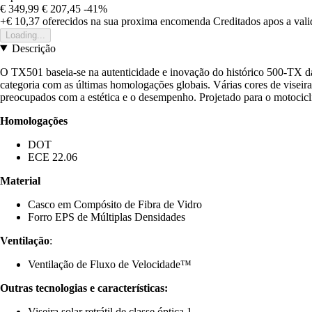
€ 349,99
€ 207,45
-41%
+€ 10,37
oferecidos na sua proxima encomenda
Creditados apos a val
Loading...
Descrição
O TX501 baseia-se na autenticidade e inovação do histórico 500-TX da B
categoria com as últimas homologações globais. Várias cores de viseir
preocupados com a estética e o desempenho. Projetado para o motocicl
Homologações
DOT
ECE 22.06
Material
Casco em Compósito de Fibra de Vidro
Forro EPS de Múltiplas Densidades
Ventilação
:
Ventilação de Fluxo de Velocidade™
Outras tecnologias e características:
Viseira solar retrátil de classe óptica 1