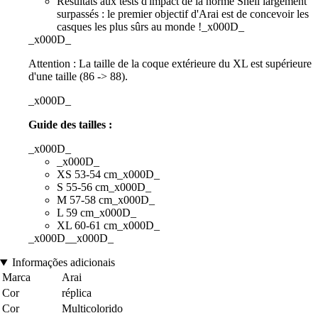
Résultats aux tests d'impact de la norme Snell largement
surpassés : le premier objectif d'Arai est de concevoir les
casques les plus sûrs au monde !_x000D_
_x000D_
Attention : La taille de la coque extérieure du XL est supérieure
d'une taille (86 -> 88).
_x000D_
Guide des tailles :
_x000D_
_x000D_
XS 53-54 cm_x000D_
S 55-56 cm_x000D_
M 57-58 cm_x000D_
L 59 cm_x000D_
XL 60-61 cm_x000D_
_x000D__x000D_
Informações adicionais
Marca
Arai
Cor
réplica
Cor
Multicolorido