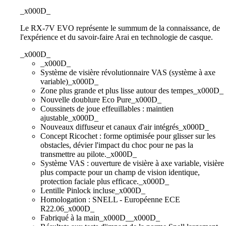
_x000D_
Le RX-7V EVO représente le summum de la connaissance, de
l'expérience et du savoir-faire Arai en technologie de casque.
_x000D_
_x000D_
Système de visière révolutionnaire VAS (système à axe
variable)_x000D_
Zone plus grande et plus lisse autour des tempes_x000D_
Nouvelle doublure Eco Pure_x000D_
Coussinets de joue effeuillables : maintien
ajustable_x000D_
Nouveaux diffuseur et canaux d'air intégrés_x000D_
Concept Ricochet : forme optimisée pour glisser sur les
obstacles, dévier l'impact du choc pour ne pas la
transmettre au pilote._x000D_
Système VAS : ouverture de visière à axe variable, visière
plus compacte pour un champ de vision identique,
protection faciale plus efficace._x000D_
Lentille Pinlock incluse_x000D_
Homologation : SNELL - Européenne ECE
R22.06_x000D_
Fabriqué à la main_x000D__x000D_