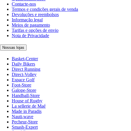
Contacte-nos
Termos e condições gerais de venda
Devoluções e reembolsos
Informação legal
Meios de pagamento
Tarifas e opções de envio
Nota de Privacidade
Nossas lojas
Basket-Center
Daily Bikers
Direct Running
Direct-Volley
Espace Golf
Foot-Store
Galope-Store
Handball-Store
House of Rugby
La sellerie de Maé
Made in Paradis
Nauti-wave
Pecheur-Store
Smash-Expert