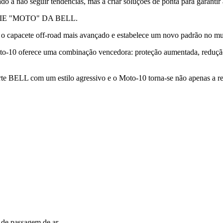
a não seguir tendências, mas a criar soluções de ponta para garantir a
IE "MOTO" DA BELL.
é o capacete off-road mais avançado e estabelece um novo padrão no 
Moto-10 oferece uma combinação vencedora: proteção aumentada, reduçã
te BELL com um estilo agressivo e o Moto-10 torna-se não apenas a re
 de passagem de ar