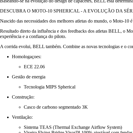
Baseando-se na evolução do design de capacetes, BELL está determinado 
DESCUBRA O MOTO-10 SPHERICAL - A EVOLUÇÃO DA SÉR
Nascido das necessidades dos melhores atletas do mundo, o Moto-10 
Resultado direto da influência e dos feedbacks dos atletas BELL, o 
experiência e a confiança do piloto.
A corrida evolui, BELL também. Combine as novas tecnologias e o cor
Homologaçoes:
ECE 22.06
Gestão de energia
Tecnologia MIPS Spherical
Construção:
Casco de carbono segmentado 3K
Ventilação:
Sistema TEAS (Thermal Exchange Airflow System)
Viseira Flying Bridge Visor™ 100% ajustável com fendas