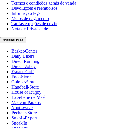
Termos e condições gerais de venda
Devoluções e reembolsos
Informação legal
Meios de pagamento
Tarifas e opções de envio
Nota de Privacidade
Nossas lojas
Basket-Center
Daily Bikers
Direct Running
Direct-Volley
Espace Golf
Foot-Store
Galope-Store
Handball-Store
House of Rugby
La sellerie de Maé
Made in Paradis
Nauti-wave
Pecheur-Store
Smash-Expert
Sneak'In