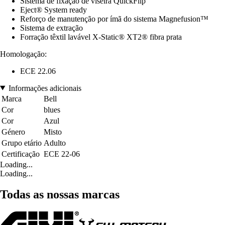
Sistema de fixação de viseira QuickFlip
Eject® System ready
Reforço de manutenção por ímã do sistema Magnefusion™
Sistema de extração
Forração têxtil lavável X-Static® XT2® fibra prata
Homologação:
ECE 22.06
Informações adicionais
Marca
Bell
Cor
blues
Cor
Azul
Género
Misto
Grupo etário
Adulto
Certificação
ECE 22-06
Loading...
Loading...
Todas as nossas marcas