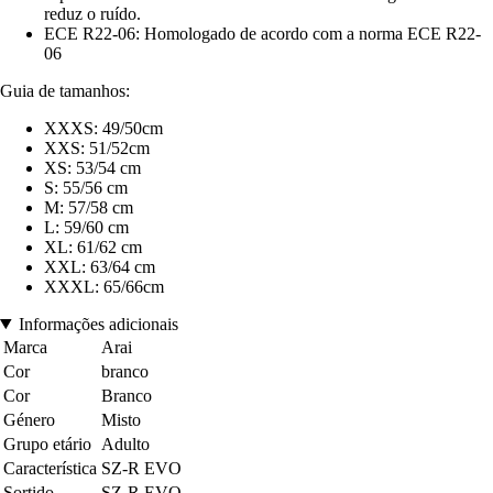
reduz o ruído.
ECE R22-06: Homologado de acordo com a norma ECE R22-
06
Guia de tamanhos:
XXXS: 49/50cm
XXS: 51/52cm
XS: 53/54 cm
S: 55/56 cm
M: 57/58 cm
L: 59/60 cm
XL: 61/62 cm
XXL: 63/64 cm
XXXL: 65/66cm
Informações adicionais
Marca
Arai
Cor
branco
Cor
Branco
Género
Misto
Grupo etário
Adulto
Característica
SZ-R EVO
Sortido
SZ-R EVO