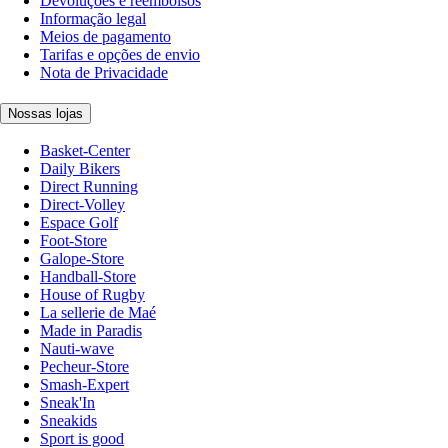
Devoluções e reembolsos
Informação legal
Meios de pagamento
Tarifas e opções de envio
Nota de Privacidade
Nossas lojas
Basket-Center
Daily Bikers
Direct Running
Direct-Volley
Espace Golf
Foot-Store
Galope-Store
Handball-Store
House of Rugby
La sellerie de Maé
Made in Paradis
Nauti-wave
Pecheur-Store
Smash-Expert
Sneak'In
Sneakids
Sport is good