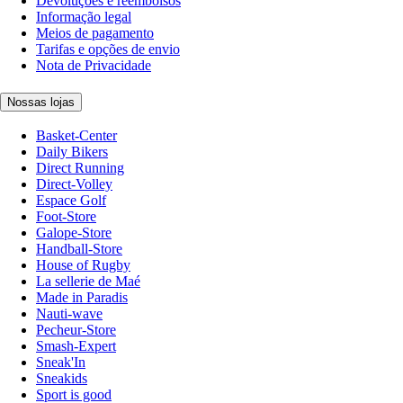
Devoluções e reembolsos
Informação legal
Meios de pagamento
Tarifas e opções de envio
Nota de Privacidade
Nossas lojas
Basket-Center
Daily Bikers
Direct Running
Direct-Volley
Espace Golf
Foot-Store
Galope-Store
Handball-Store
House of Rugby
La sellerie de Maé
Made in Paradis
Nauti-wave
Pecheur-Store
Smash-Expert
Sneak'In
Sneakids
Sport is good