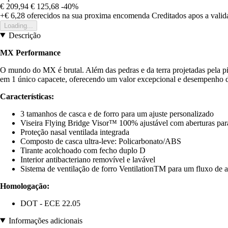
€ 209,94
€ 125,68
-40%
+€ 6,28
oferecidos na sua proxima encomenda
Creditados apos a vali
Loading...
Descrição
MX Performance
O mundo do MX é brutal. Além das pedras e da terra projetadas pela pist
em 1 único capacete, oferecendo um valor excepcional e desempenho de
Características:
3 tamanhos de casca e de forro para um ajuste personalizado
Viseira Flying Bridge Visor™ 100% ajustável com aberturas par
Proteção nasal ventilada integrada
Composto de casca ultra-leve: Policarbonato/ABS
Tirante acolchoado com fecho duplo D
Interior antibacteriano removível e lavável
Sistema de ventilação de forro VentilationTM para um fluxo de a
Homologação:
DOT - ECE 22.05
Informações adicionais