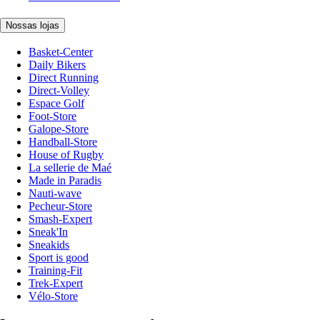
Nossas lojas
Basket-Center
Daily Bikers
Direct Running
Direct-Volley
Espace Golf
Foot-Store
Galope-Store
Handball-Store
House of Rugby
La sellerie de Maé
Made in Paradis
Nauti-wave
Pecheur-Store
Smash-Expert
Sneak'In
Sneakids
Sport is good
Training-Fit
Trek-Expert
Vélo-Store