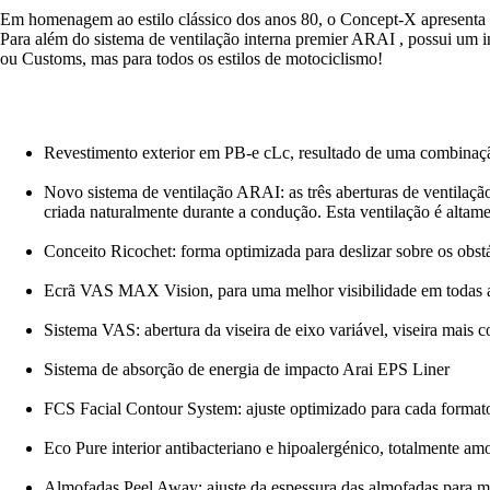
Em homenagem ao estilo clássico dos anos 80, o Concept-X apresenta
Para além do sistema de ventilação interna premier ARAI , possui um 
ou Customs, mas para todos os estilos de motociclismo!
Revestimento exterior em PB-e cLc, resultado de uma combinaçã
Novo sistema de ventilação ARAI: as três aberturas de ventilação 
criada naturalmente durante a condução. Esta ventilação é altame
Conceito Ricochet: forma optimizada para deslizar sobre os obst
Ecrã VAS MAX Vision, para uma melhor visibilidade em todas as
Sistema VAS: abertura da viseira de eixo variável, viseira mais
Sistema de absorção de energia de impacto Arai EPS Liner
FCS Facial Contour System: ajuste optimizado para cada formato
Eco Pure interior antibacteriano e hipoalergénico, totalmente amo
Almofadas Peel Away: ajuste da espessura das almofadas para m