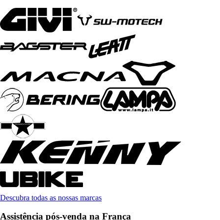
Descubra todas as nossas marcas
Assistência pós-venda na França