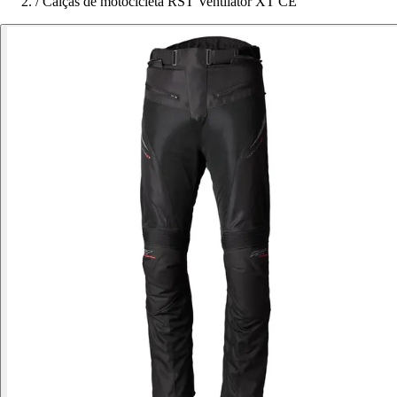
/
Calças de motocicleta RST Ventilator XT CE