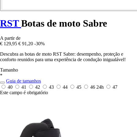
RST
Botas de moto Sabre
A partir de
€ 129,95
€ 91,20
-30%
Descubra as botas de moto RST Sabre: desempenho, proteção e
conforto reunidos para uma experiência de condução inigualável!
Tamanho
*
Guia de tamanhos
40
41
42
43
44
45
46
24h
47
Este campo é obrigatório