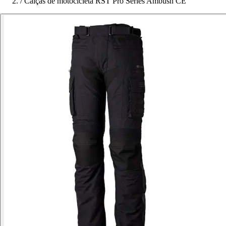
/
Calças de motocicleta RST Pro Series Ambush CE