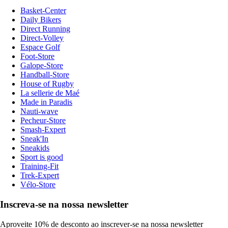
Basket-Center
Daily Bikers
Direct Running
Direct-Volley
Espace Golf
Foot-Store
Galope-Store
Handball-Store
House of Rugby
La sellerie de Maé
Made in Paradis
Nauti-wave
Pecheur-Store
Smash-Expert
Sneak'In
Sneakids
Sport is good
Training-Fit
Trek-Expert
Vélo-Store
Inscreva-se na nossa newsletter
Aproveite 10% de desconto ao inscrever-se na nossa newsletter