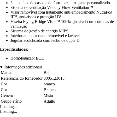
3 tamanhos de casco e de forro para um ajuste personalizado
Sistema de ventilação Velocity Flow Ventilation™
Visor removível com tratamento anti-embaciamento NutraFog
II™, anti-riscos e proteção UV
Viseira Flying Bridge Visor™ 100% ajustável com entradas de
ventilação
Sistema de gestão de energia MIPS
Interior antibacteriano removível e lavável
Jugular acolchoada com fecho de dupla D
Especificidades:
Homologação: ECE
Informações adicionais
Marca
Bell
Referência do fornecedor
8005123015
Cor
branco
Cor
Branco
Género
Misto
Grupo etário
Adulto
Loading...
Loading...