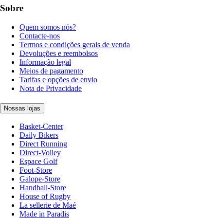
Sobre
Quem somos nós?
Contacte-nos
Termos e condições gerais de venda
Devoluções e reembolsos
Informação legal
Meios de pagamento
Tarifas e opções de envio
Nota de Privacidade
Nossas lojas
Basket-Center
Daily Bikers
Direct Running
Direct-Volley
Espace Golf
Foot-Store
Galope-Store
Handball-Store
House of Rugby
La sellerie de Maé
Made in Paradis