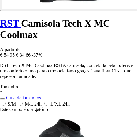
RST
Camisola Tech X MC
Coolmax
A partir de
€ 54,95
€ 34,66
-37%
RST Tech X MC Coolmax RSTA camisola, concebida pela , oferece
um conforto ótimo para o motociclismo graças à sua fibra CP-U que
repele a humidade.
Tamanho
*
Guia de tamanhos
S/M
M/L
24h
L/XL
24h
Este campo é obrigatório