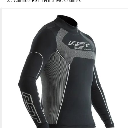
/
Camisola RST Tech X MC Coolmax