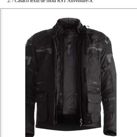
/
Casaco têxtil de mota RST Adventure-X