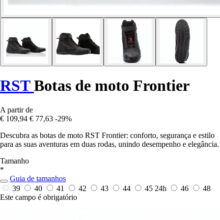
RST
Botas de moto Frontier
A partir de
€ 109,94
€ 77,63
-29%
Descubra as botas de moto RST Frontier: conforto, segurança e estilo
para as suas aventuras em duas rodas, unindo desempenho e elegância.
Tamanho
*
Guia de tamanhos
39
40
41
42
43
44
45
24h
46
48
Este campo é obrigatório