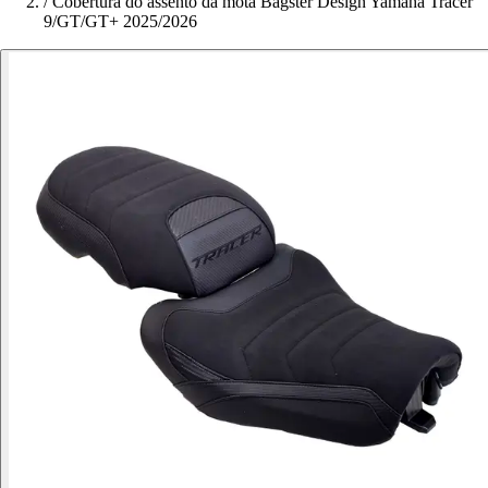
/
Cobertura do assento da mota Bagster Design Yamaha Tracer
9/GT/GT+ 2025/2026