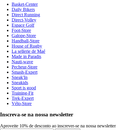
Basket-Center
Daily Bikers
Direct Running
Direct-Volley
Espace Golf
Foot-Store
Galope-Store
Handball-Store
House of Rugby
La sellerie de Maé
Made in Paradis
Nauti-wave
Pecheur-Store
Smash-Expert
Sneak'In
Sneakids
Sport is good
Training-Fit
Trek-Expert
Vélo-Store
Inscreva-se na nossa newsletter
Aproveite 10% de desconto ao inscrever-se na nossa newsletter