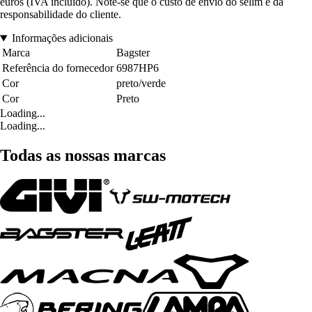
euros (IVA incluído). Note-se que o custo de envio do selim é da
responsabilidade do cliente.
Informações adicionais
Marca
Bagster
Referência do fornecedor
6987HP6
Cor
preto/verde
Cor
Preto
Loading...
Loading...
Todas as nossas marcas