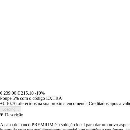
€ 239,00
€ 215,10
-10%
Poupe 5%
com o código
EXTRA
+€ 10,76
oferecidos na sua proxima encomenda
Creditados apos a val
Loading...
Descrição
A capa de banco PREMIUM é a solução ideal para dar um novo aspeto à
integrada com um acolchoamento especial que mantém a sua forma, ga