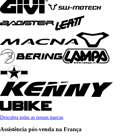
Descubra todas as nossas marcas
Assistência pós-venda na França