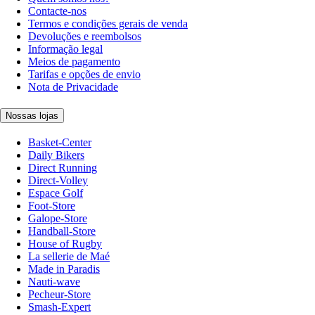
Contacte-nos
Termos e condições gerais de venda
Devoluções e reembolsos
Informação legal
Meios de pagamento
Tarifas e opções de envio
Nota de Privacidade
Nossas lojas
Basket-Center
Daily Bikers
Direct Running
Direct-Volley
Espace Golf
Foot-Store
Galope-Store
Handball-Store
House of Rugby
La sellerie de Maé
Made in Paradis
Nauti-wave
Pecheur-Store
Smash-Expert