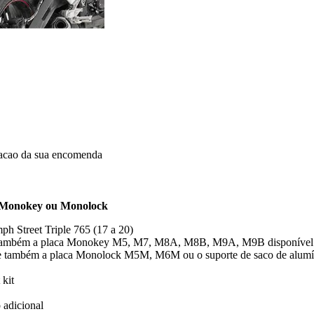
dacao da sua encomenda
vi Monokey ou Monolock
h Street Triple 765 (17 a 20)
de também a placa Monokey M5, M7, M8A, M8B, M9A, M9B disponível 
nde também a placa Monolock M5M, M6M ou o suporte de saco de alum
kit
 adicional