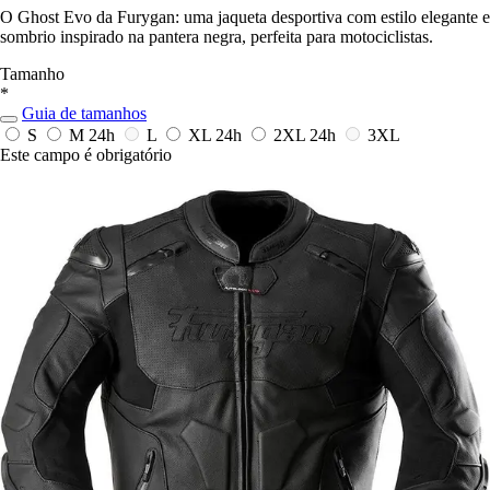
O Ghost Evo da Furygan: uma jaqueta desportiva com estilo elegante e
sombrio inspirado na pantera negra, perfeita para motociclistas.
Tamanho
*
Guia de tamanhos
S
M
24h
L
XL
24h
2XL
24h
3XL
Este campo é obrigatório