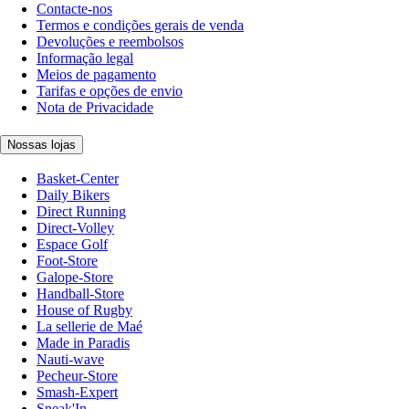
Contacte-nos
Termos e condições gerais de venda
Devoluções e reembolsos
Informação legal
Meios de pagamento
Tarifas e opções de envio
Nota de Privacidade
Nossas lojas
Basket-Center
Daily Bikers
Direct Running
Direct-Volley
Espace Golf
Foot-Store
Galope-Store
Handball-Store
House of Rugby
La sellerie de Maé
Made in Paradis
Nauti-wave
Pecheur-Store
Smash-Expert
Sneak'In