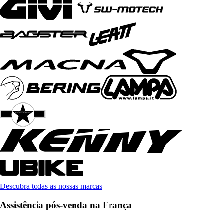
Descubra todas as nossas marcas
Assistência pós-venda na França