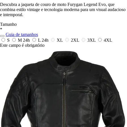
Descubra a jaqueta de couro de moto Furygan Legend Evo, que
combina estilo vintage e tecnologia moderna para um visual audacioso
e intemporal.
Tamanho
*
Guia de tamanhos
S
M
24h
L
24h
XL
2XL
3XL
4XL
Este campo é obrigatório