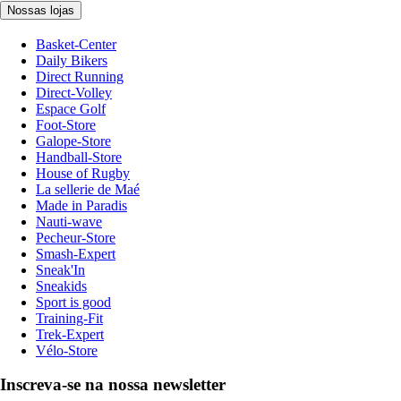
Nossas lojas
Basket-Center
Daily Bikers
Direct Running
Direct-Volley
Espace Golf
Foot-Store
Galope-Store
Handball-Store
House of Rugby
La sellerie de Maé
Made in Paradis
Nauti-wave
Pecheur-Store
Smash-Expert
Sneak'In
Sneakids
Sport is good
Training-Fit
Trek-Expert
Vélo-Store
Inscreva-se na nossa newsletter