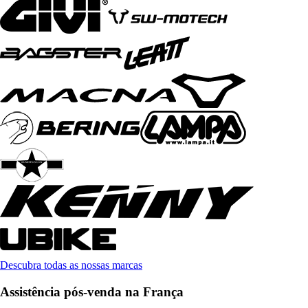
Descubra todas as nossas marcas
Assistência pós-venda na França