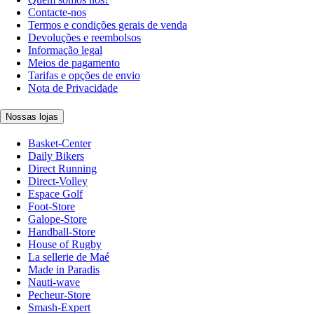
Contacte-nos
Termos e condições gerais de venda
Devoluções e reembolsos
Informação legal
Meios de pagamento
Tarifas e opções de envio
Nota de Privacidade
Nossas lojas
Basket-Center
Daily Bikers
Direct Running
Direct-Volley
Espace Golf
Foot-Store
Galope-Store
Handball-Store
House of Rugby
La sellerie de Maé
Made in Paradis
Nauti-wave
Pecheur-Store
Smash-Expert