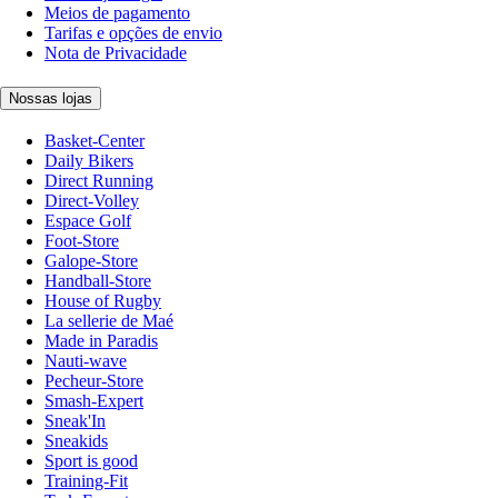
Meios de pagamento
Tarifas e opções de envio
Nota de Privacidade
Nossas lojas
Basket-Center
Daily Bikers
Direct Running
Direct-Volley
Espace Golf
Foot-Store
Galope-Store
Handball-Store
House of Rugby
La sellerie de Maé
Made in Paradis
Nauti-wave
Pecheur-Store
Smash-Expert
Sneak'In
Sneakids
Sport is good
Training-Fit