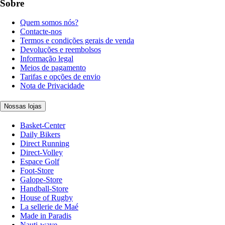
Sobre
Quem somos nós?
Contacte-nos
Termos e condições gerais de venda
Devoluções e reembolsos
Informação legal
Meios de pagamento
Tarifas e opções de envio
Nota de Privacidade
Nossas lojas
Basket-Center
Daily Bikers
Direct Running
Direct-Volley
Espace Golf
Foot-Store
Galope-Store
Handball-Store
House of Rugby
La sellerie de Maé
Made in Paradis
Nauti-wave