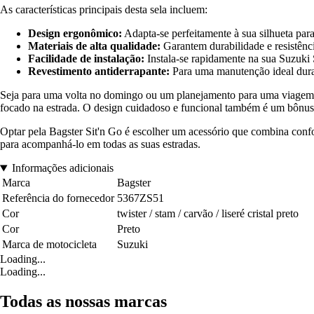
As características principais desta sela incluem:
Design ergonômico:
Adapta-se perfeitamente à sua silhueta pa
Materiais de alta qualidade:
Garantem durabilidade e resistênci
Facilidade de instalação:
Instala-se rapidamente na sua Suzuki
Revestimento antiderrapante:
Para uma manutenção ideal dura
Seja para uma volta no domingo ou um planejamento para uma viagem ma
focado na estrada. O design cuidadoso e funcional também é um bônus 
Optar pela Bagster Sit'n Go é escolher um acessório que combina confor
para acompanhá-lo em todas as suas estradas.
Informações adicionais
Marca
Bagster
Referência do fornecedor
5367ZS51
Cor
twister / stam / carvão / liseré cristal preto
Cor
Preto
Marca de motocicleta
Suzuki
Loading...
Loading...
Todas as nossas marcas