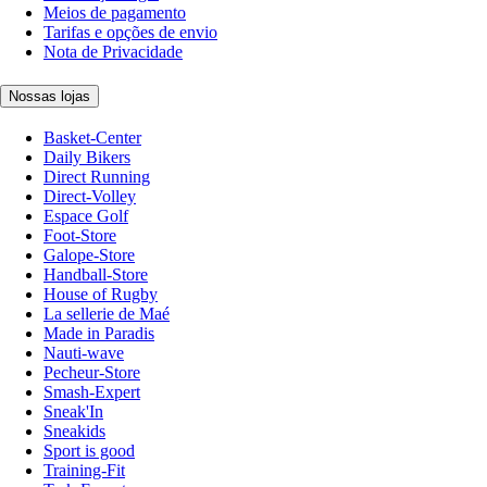
Meios de pagamento
Tarifas e opções de envio
Nota de Privacidade
Nossas lojas
Basket-Center
Daily Bikers
Direct Running
Direct-Volley
Espace Golf
Foot-Store
Galope-Store
Handball-Store
House of Rugby
La sellerie de Maé
Made in Paradis
Nauti-wave
Pecheur-Store
Smash-Expert
Sneak'In
Sneakids
Sport is good
Training-Fit