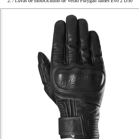
/
Luvas de motociclismo de Verão Furygan James Evo 2 D30