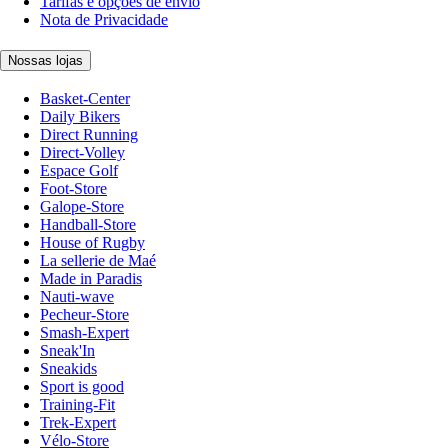
Tarifas e opções de envio
Nota de Privacidade
Nossas lojas
Basket-Center
Daily Bikers
Direct Running
Direct-Volley
Espace Golf
Foot-Store
Galope-Store
Handball-Store
House of Rugby
La sellerie de Maé
Made in Paradis
Nauti-wave
Pecheur-Store
Smash-Expert
Sneak'In
Sneakids
Sport is good
Training-Fit
Trek-Expert
Vélo-Store